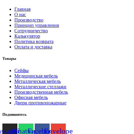
Главная
О нас
Производство
Принцип управления
Сотрудничество
Калькулятор
Политика возврата
Оплата и доставка
Товары
Cейфы
Медицинская мебель
Металлическая мебель
Металлические стеллажи
Производственная мебель
Офисная мебель
Двери противопожарные
Подпишитесь
nstagram
Whatsapp
Facebook
Envelope