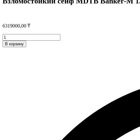
Взломостойкий сейф MDTB Banker-M 13
6319000,00
₸
Количество
товара
В корзину
Взломостойкий
сейф
MDTB
Banker-
M
1368
EK