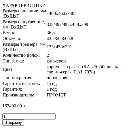
ХАРАКТЕРИСТИКИ
Размеры внешние, мм
1490x460x340
(ВхШхГ):
Размеры внутренние,
338/492/492x458x308
мм (ВхШхГ):
Вес, кг:
36.8
Объём, л:
42.2/66.8/66.8
Размеры трейзера, мм
133x458x291
(ВхШхГ):
Количество полок:
2
Тип замка:
ключевой
корпус — графит (RAL 7024), дверь —
Цвет:
светло-серая (RAL 7038)
Тип покрытия:
порошковое
Гарантия на замок:
1 год
Гарантия:
1 год
Производитель:
ПРОМЕТ
167400,00
₸
Количество
товара
В корзину
Бухгалтерский