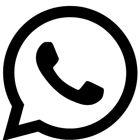
шкаф
AIKO
SL-
150/3Т